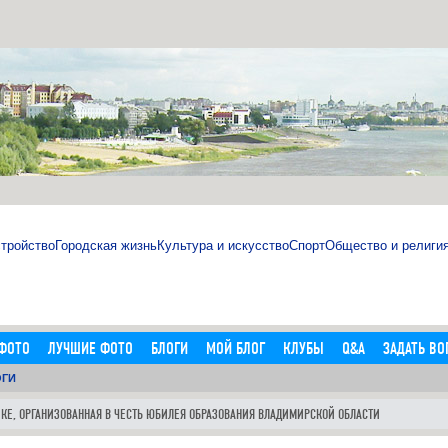
тройство
Городская жизнь
Культура и искусство
Спорт
Общество и религи
ФОТО
ЛУЧШИЕ ФОТО
БЛОГИ
МОЙ БЛОГ
КЛУБЫ
Q&A
ЗАДАТЬ ВО
ОГИ
АЯ
ФОТОРЕПОРТАЖИ
ВИДЕО-КОНЕТНТ
АВТО
РАЗНОЕ
ПОГОДА
ИКЕ, ОРГАНИЗОВАННАЯ В ЧЕСТЬ ЮБИЛЕЯ ОБРАЗОВАНИЯ ВЛАДИМИРСКОЙ ОБЛАСТИ
магазине http://sosna.kiev.ua на новый год