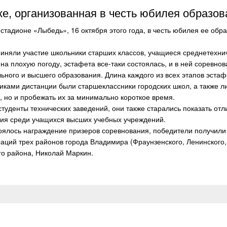
ке, организованная в честь юбилея образо
тадионе «Лыбедь», 16 октября этого года, в честь юбилея ее обра
иняли участие школьники старших классов, учащиеся среднетехнич
на плохую погоду, эстафета все-таки состоялась, и в ней соревнов
ьного и высшего образования. Длина каждого из всех этапов эстаф
ами дистанции были старшеклассники городских школ, а также ли
, но и пробежать их за минимально короткое время.
уденты технических заведений, они также старались показать отли
ия среди учащихся высших учебных учреждений.
стоялось награждение призеров соревнования, победители получили
аций трех районов города Владимира (Фраунзенского, Ленинского,
го района, Николай Маркин.