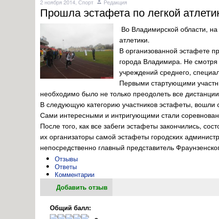
2 ноября 2014,
Спорт
Редакция
Прошла эстафета по легкой атлети
Во Владимирской области, на с
атлетики.
В организованной эстафете пр
города Владимира. Не смотря 
учреждений среднего, специал
Первыми стартующими участник
необходимо было не только преодолеть все дистанции
В следующую категорию участников эстафеты, вошли ст
Сами интересными и интригующими стали соревнован
После того, как все забеги эстафеты закончились, со
их организаторы самой эстафеты городских администр
непосредственно главный представитель Фраунзенско
Отзывы
Ответы
Комментарии
Добавить отзыв
Общий балл: