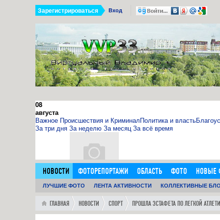
Зарегистрироваться
Вход
08
августа
Важное
Происшествия и Криминал
Политика и власть
Благоус
За три дня
За неделю
За месяц
За всё время
НОВОСТИ
ФОТОРЕПОРТАЖИ
ОБЛАСТЬ
ФОТО
НОВЫЕ 
11.09.15
ДОБАВИТЬ ОБЪЯВЛЕНИЕ
ЛУЧШИЕ ФОТО
ЛЕНТА АКТИВНОСТИ
ЛЮДИ
ФОРУМ
КОЛЛЕКТИВНЫЕ БЛ
ГОРОД
ГЛАВН
0
11:14:00
http://sosna.kiev.ua - искуственная ёлка - нечно
ГЛАВНАЯ
НОВОСТИ
СПОРТ
ПРОШЛА ЭСТАФЕТА ПО ЛЕГКОЙ АТЛЕТ
Как я выбрал искусственную елку 1,8 м в инернет-