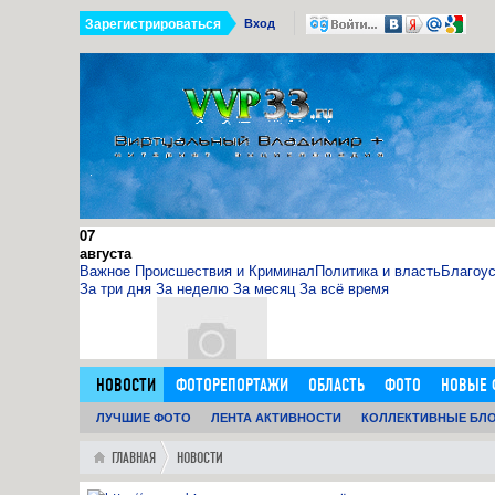
Зарегистрироваться
Вход
07
августа
Важное
Происшествия и Криминал
Политика и власть
Благоус
За три дня
За неделю
За месяц
За всё время
НОВОСТИ
ФОТОРЕПОРТАЖИ
ОБЛАСТЬ
ФОТО
НОВЫЕ 
11.09.15
ДОБАВИТЬ ОБЪЯВЛЕНИЕ
ЛУЧШИЕ ФОТО
ЛЕНТА АКТИВНОСТИ
ЛЮДИ
ФОРУМ
КОЛЛЕКТИВНЫЕ БЛ
ГОРОД
ГЛАВН
0
11:14:00
http://sosna.kiev.ua - искуственная ёлка - нечно
ГЛАВНАЯ
НОВОСТИ
Как я выбрал искусственную елку 1,8 м в инернет-