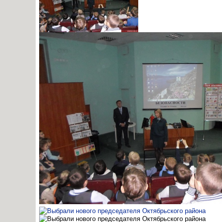
03.11.14
0
23:42:00
Сведения о проведении месячных мероприятий, 
02.11.14
0
23:41:00
Выбрали нового председателя Октябрьского рай