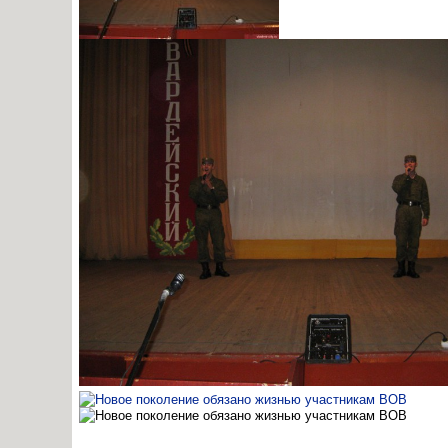
02.11.14
0
23:41:00
Защита своей Родины должна стать долгом
02.11.14
0
23:40:00
Новое поколение обязано жизнью участникам ВО