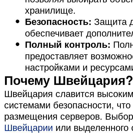
хранилище.
Защита д
Безопасность:
02.11.14
0
23:41:00
Защита своей Родины должна стать долгом
обеспечивает дополните
Полн
Полный контроль:
предоставляет возможно
02.11.14
настройками и ресурсам
0
23:40:00
Новое поколение обязано жизнью участникам ВОВ
Почему Швейцария
Швейцария славится высоким
системами безопасности, что
размещения серверов. Выбо
Швейцарии
или выделенного с