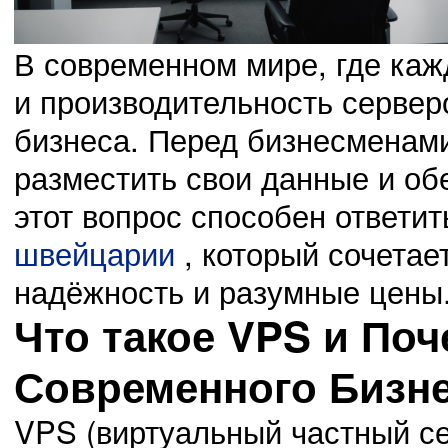
В современном мире, где каж
и производительность сервер
бизнеса. Перед бизнесменами 
03.11.14
разместить свои данные и об
0
23:42:00
Сведения о проведении месячных мероприятий, касающихся
этот вопрос способен ответи
швейцарии
, который сочетае
надёжность и разумные цены
02.11.14
0
Что такое VPS и По
23:41:00
Выбрали нового председателя Октябрьского района
Современного Бизн
VPS (виртуальный частный се