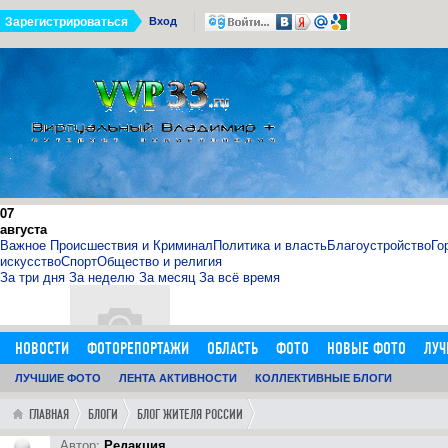
Зарегистрироваться
Вход
07
августа
Важное
Происшествия и Криминал
Политика и власть
Благоустройство
Го
искусство
Спорт
Общество и религия
За три дня
За неделю
За месяц
За всё время
НОВОСТИ
ФОТОРЕПОРТАЖИ
ОБЛАСТЬ
ФОТО
НОВЫЕ ФОТО
ЛУЧ
ОБЪЯВЛЕНИЯ
ЛУЧШИЕ ФОТО
ДОБАВИТЬ ОБЪЯВЛЕНИЕ
ЛЕНТА АКТИВНОСТИ
КОЛЛЕКТИВНЫЕ БЛОГИ
ЛЮДИ
ФОРУМ
ГОРОД
ГЛ
11.09.15
0
11:14:00
ГЛАВНАЯ
БЛОГИ
БЛОГ ЖИТЕЛЯ РОССИИ
http://sosna.kiev.ua - искуственная ёлка - нечно
Как я выбрал искусственную елку 1,8 м в инернет-магазине htt
Автор:
Редакция
ИДЕАЛЬНОЕ РЕШЕНИЕ ДЛЯ ВАШЕГО БИЗНЕСА: ВЫБОР VPS И ВЫДЕЛЕННЫХ СЕРВЕРОВ В