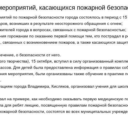
мероприятий, касающихся пожарной безопа
тий по пожарной безопасности города состоялось в период с 15 о
ов, возникших в результате неосторожного обращения с огнем;
ителей города в вопросах, связанных с пожарной безопасностью;
ния горожанам по оказанию первой помощи тем, кто пострадал в р
 связанных с возникновением пожаров, а также касающихся защиты
ечение, о безопасности от него.
ого творчества), 15 октября, вступил в силу организованный комп
лассов. Для детей была предоставлена информация о правилах со
ния мероприятия, были организованы также обучение в практике п
.
уациям города Владимира, Кисляков, организовал учения для школ
азал на примере, как необходимо оказывать первую медицинскую п
ла для ребят лекцию, посвященную правилам пожарной безопасност
жарной безопасности, состоятся во всех муниципальных учрежден