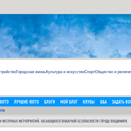
тройство
Городская жизнь
Культура и искусство
Спорт
Общество и религи
ФОТО
ЛУЧШИЕ ФОТО
БЛОГИ
МОЙ БЛОГ
КЛУБЫ
Q&A
ЗАДАТЬ ВО
ОГИ
АЯ
ФОТОРЕПОРТАЖИ
ВИДЕО-КОНЕТНТ
АВТО
РАЗНОЕ
ПОГОДА
ИИ МЕСЯЧНЫХ МЕРОПРИЯТИЙ, КАСАЮЩИХСЯ ПОЖАРНОЙ БЕЗОПАСНОСТИ ГОРОДА ВЛАДИМИРА
магазине http://sosna.kiev.ua на новый год