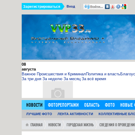
Зарегистрироваться
Вход
08
августа
Важное
Происшествия и Криминал
Политика и власть
Благоус
За три дня
За неделю
За месяц
За всё время
НОВОСТИ
ФОТОРЕПОРТАЖИ
ОБЛАСТЬ
ФОТО
НОВЫЕ 
11.09.15
ДОБАВИТЬ ОБЪЯВЛЕНИЕ
ЛУЧШИЕ ФОТО
ЛЕНТА АКТИВНОСТИ
ЛЮДИ
ФОРУМ
КОЛЛЕКТИВНЫЕ БЛ
ГОРОД
ГЛАВН
0
11:14:00
http://sosna.kiev.ua - искуственная ёлка - нечно
ГЛАВНАЯ
НОВОСТИ
ГОРОДСКАЯ ЖИЗНЬ
СВЕДЕНИЯ О ПРОВЕДЕН
Как я выбрал искусственную елку 1,8 м в инернет-