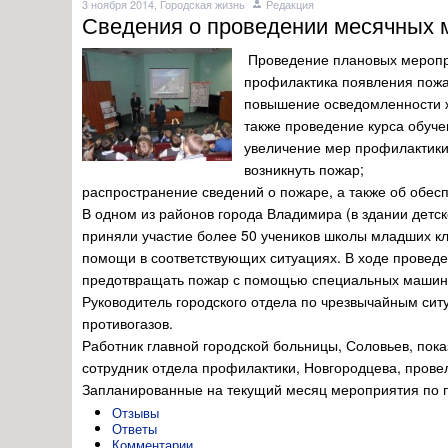
3 ноября 2014,
Городская жизнь
Редакция
Сведения о проведении месячных 
Проведение плановых мероприя
профилактика появления пожар
повышение осведомленности ж
также проведение курса обуче
увеличение мер профилактики,
возникнуть пожар;
распространение сведений о пожаре, а также об обесп
В одном из районов города Владимира (в здании детск
приняли участие более 50 учеников школы младших к
помощи в соответствующих ситуациях. В ходе проведе
предотвращать пожар с помощью специальных машин
Руководитель городского отдела по чрезвычайным сит
противогазов.
Работник главной городской больницы, Соловьев, пок
сотрудник отдела профилактики, Новгородцева, прове
Запланированные на текущий месяц мероприятия по по
Отзывы
Ответы
Комментарии