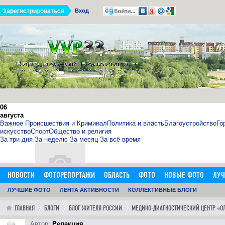
Зарегистрироваться
Вход
06
августа
Важное
Происшествия и Криминал
Политика и власть
Благоустройство
Го
искусство
Спорт
Общество и религия
За три дня
За неделю
За месяц
За всё время
НОВОСТИ
ФОТОРЕПОРТАЖИ
ОБЛАСТЬ
ФОТО
НОВЫЕ ФОТО
ЛУЧ
ОБЪЯВЛЕНИЯ
ЛУЧШИЕ ФОТО
ДОБАВИТЬ ОБЪЯВЛЕНИЕ
ЛЕНТА АКТИВНОСТИ
КОЛЛЕКТИВНЫЕ БЛОГИ
ЛЮДИ
ФОРУМ
ГОРОД
ГЛ
11.09.15
0
11:14:00
ГЛАВНАЯ
БЛОГИ
БЛОГ ЖИТЕЛЯ РОССИИ
МЕДИКО-ДИАГНОСТИЧЕСКИЙ ЦЕНТР «О
http://sosna.kiev.ua - искуственная ёлка - нечно
Как я выбрал искусственную елку 1,8 м в инернет-магазине htt
Автор:
Редакция