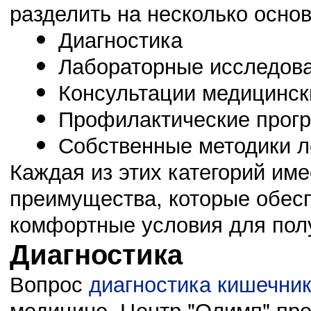
разделить на несколько основ
Диагностика
02.11.14
0
23:41:00
Лабораторные исследов
Защита своей Родины должна стать долгом
Консультации медицинск
Профилактические прог
Собственные методики л
02.11.14
0
23:40:00
Каждая из этих категорий име
Новое поколение обязано жизнью участникам ВОВ
преимущества, которые обес
комфортные условия для пол
Диагностика
Вопрос
диагностика кишечни
медицине. Центр "Олимп" пре