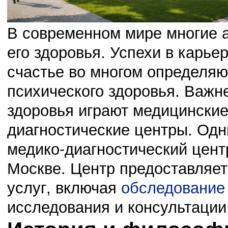
В современном мире многие а
его здоровья. Успехи в карье
счастье во многом определяю
03.11.14
психического здоровья. Важ
0
23:42:00
Сведения о проведении месячных мероприятий, касающихся
здоровья играют медицинские
диагностические центры. Одн
медико-диагностический цент
02.11.14
0
Москве. Центр предоставляет
23:41:00
Выбрали нового председателя Октябрьского района
услуг, включая
обследование
исследования и консультации