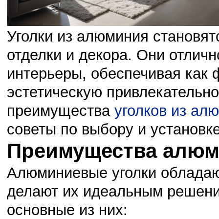
Уголки из алюминия становят
отделки и декора. Они отлич
интерьеры, обеспечивая как 
03.11.14
0
эстетическую привлекательно
23:42:00
Сведения о проведении месячных мероприятий, касающихся
преимущества
уголков из ал
советы по выбору и установке
Преимущества алюм
02.11.14
0
23:41:00
Алюминиевые уголки обладаю
Выбрали нового председателя Октябрьского района
делают их идеальным решени
основные из них: