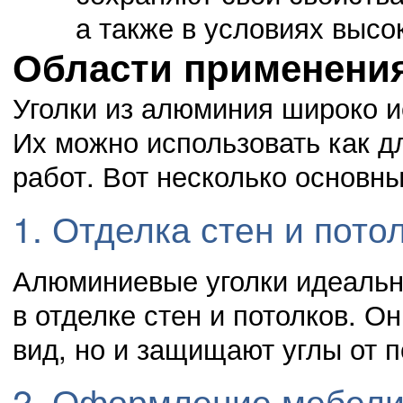
а также в условиях высо
Области применени
02.11.14
0
23:41:00
Защита своей Родины должна стать долгом
Уголки из алюминия широко и
Их можно использовать как д
работ. Вот несколько основн
02.11.14
0
23:40:00
1. Отделка стен и пото
Новое поколение обязано жизнью участникам ВОВ
Алюминиевые уголки идеальн
в отделке стен и потолков. 
вид, но и защищают углы от 
2. Оформление мебел