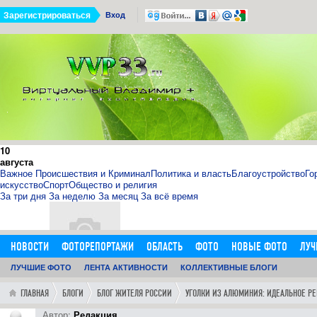
Зарегистрироваться
Вход
10
августа
Важное
Происшествия и Криминал
Политика и власть
Благоустройство
Го
искусство
Спорт
Общество и религия
За три дня
За неделю
За месяц
За всё время
НОВОСТИ
ФОТОРЕПОРТАЖИ
ОБЛАСТЬ
ФОТО
НОВЫЕ ФОТО
ЛУЧ
ОБЪЯВЛЕНИЯ
ЛУЧШИЕ ФОТО
ДОБАВИТЬ ОБЪЯВЛЕНИЕ
ЛЕНТА АКТИВНОСТИ
КОЛЛЕКТИВНЫЕ БЛОГИ
ЛЮДИ
ФОРУМ
ГОРОД
ГЛ
11.09.15
0
11:14:00
ГЛАВНАЯ
БЛОГИ
БЛОГ ЖИТЕЛЯ РОССИИ
УГОЛКИ ИЗ АЛЮМИНИЯ: ИДЕАЛЬНОЕ РЕ
http://sosna.kiev.ua - искуственная ёлка - нечно
Как я выбрал искусственную елку 1,8 м в инернет-магазине htt
Автор:
Редакция