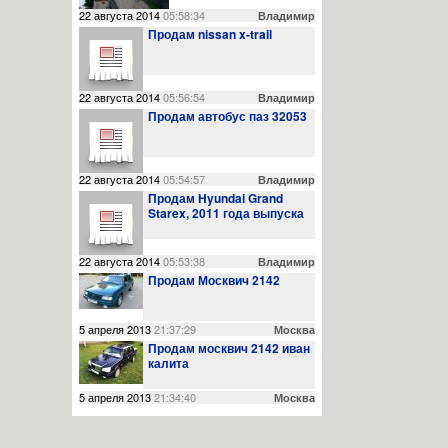
22 августа 2014
05:58:34
Владимир
Продам nissan x-trail
22 августа 2014
05:56:54
Владимир
Продам автобус паз 32053
03.11.14
0
23:42:00
Сведения о проведении месячных мероприятий, 
22 августа 2014
05:54:57
Владимир
Продам Hyundai Grand
Starex, 2011 года выпуска
22 августа 2014
05:53:38
Владимир
Продам Москвич 2142
02.11.14
0
23:41:00
Выбрали нового председателя Октябрьского рай
5 апреля 2013
21:37:29
Москва
Продам москвич 2142 иван
калита
5 апреля 2013
21:34:40
Москва