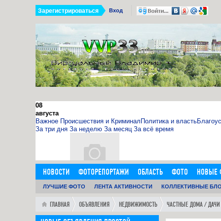
Зарегистрироваться
Вход
08
августа
Важное
Происшествия и Криминал
Политика и власть
Благоус
За три дня
За неделю
За месяц
За всё время
НОВОСТИ
ФОТОРЕПОРТАЖИ
ОБЛАСТЬ
ФОТО
НОВЫЕ 
11.09.15
ДОБАВИТЬ ОБЪЯВЛЕНИЕ
ЛУЧШИЕ ФОТО
ЛЕНТА АКТИВНОСТИ
ЛЮДИ
ФОРУМ
КОЛЛЕКТИВНЫЕ БЛ
ГОРОД
ГЛАВН
0
11:14:00
http://sosna.kiev.ua - искуственная ёлка - нечно
ГЛАВНАЯ
ОБЪЯВЛЕНИЯ
НЕДВИЖИМОСТЬ
ЧАСТНЫЕ ДОМА / ДАЧИ
Как я выбрал искусственную елку 1,8 м в инернет-