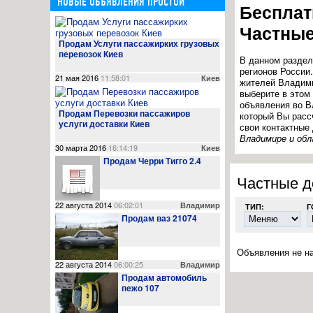
НОВЫЕ ОБЪЯВЛЕНИЯ ПРОСТОЙ
Бесплат
Частные
Продам Услуги пассажирких грузовых
перевозок Киев
В данном разде
регионов России
21 мая 2016
11:58:01
Киев
жителей Владими
выберите в этом
объявления во В
Продам Перевозки пассажиров
который Вы расс
услуги доставки Киев
свои контактные
Владимире и обл
30 марта 2016
16:14:19
Киев
Продам Черри Тигго 2.4
Частные до
22 августа 2014
06:02:01
Владимир
ТИП:
Г
Продам ваз 21074
Объявления не н
22 августа 2014
06:00:25
Владимир
Продам автомобиль
пежо 107