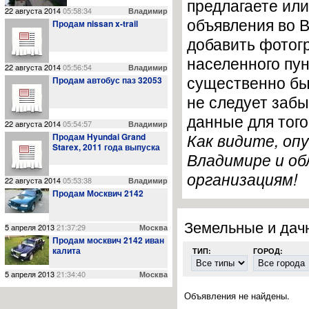
предлагаете ил
22 августа 2014
05:58:34
Владимир
объявления во В
Продам nissan x-trail
добавить фотогр
населенного пун
22 августа 2014
05:56:54
Владимир
существенно бы
Продам автобус паз 32053
не следует забы
03.11.14
0
данные для того
23:42:00
22 августа 2014
05:54:57
Владимир
Сведения о проведении месячных мероприятий, касающихся
Как видите, оп
Продам Hyundai Grand
Starex, 2011 года выпуска
Владимире и об
организациям!
22 августа 2014
05:53:38
Владимир
Продам Москвич 2142
02.11.14
0
Земельные и дач
23:41:00
5 апреля 2013
21:37:29
Москва
Выбрали нового председателя Октябрьского района
Продам москвич 2142 иван
калита
ТИП:
ГОРОД:
5 апреля 2013
21:34:40
Москва
Объявления не найдены.