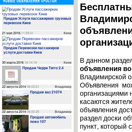
НОВЫЕ ОБЪЯВЛЕНИЯ ПРОСТОЙ
Бесплатны
Владимирс
Продам Услуги пассажирких грузовых
перевозок Киев
объявлени
21 мая 2016
11:58:01
Киев
организац
Продам Перевозки пассажиров
услуги доставки Киев
В данном разде
30 марта 2016
16:14:19
Киев
объявления во
Продам Черри Тигго 2.4
Владимирской о
Объявления мож
22 августа 2014
06:02:01
Владимир
организациями 
Продам ваз 21074
касаются жител
объявления дос
22 августа 2014
06:00:25
Владимир
раздел доски об
Продам автомобиль
пежо 107
пункт, который 