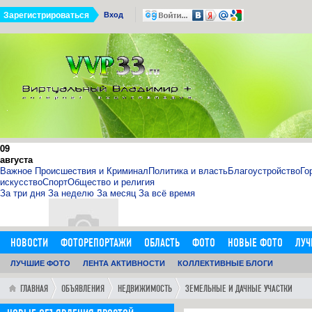
Зарегистрироваться
Вход
09
августа
Важное
Происшествия и Криминал
Политика и власть
Благоустройство
Го
искусство
Спорт
Общество и религия
За три дня
За неделю
За месяц
За всё время
НОВОСТИ
ФОТОРЕПОРТАЖИ
ОБЛАСТЬ
ФОТО
НОВЫЕ ФОТО
ЛУЧ
ОБЪЯВЛЕНИЯ
ЛУЧШИЕ ФОТО
ДОБАВИТЬ ОБЪЯВЛЕНИЕ
ЛЕНТА АКТИВНОСТИ
КОЛЛЕКТИВНЫЕ БЛОГИ
ЛЮДИ
ФОРУМ
ГОРОД
ГЛ
11.09.15
0
11:14:00
ГЛАВНАЯ
ОБЪЯВЛЕНИЯ
НЕДВИЖИМОСТЬ
ЗЕМЕЛЬНЫЕ И ДАЧНЫЕ УЧАСТКИ
http://sosna.kiev.ua - искуственная ёлка - нечно
Как я выбрал искусственную елку 1,8 м в инернет-магазине htt