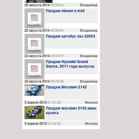
22 августа 2014
05:58:34
Владимир
Продам nissan x-trail
22 августа 2014
05:56:54
Владимир
Продам автобус паз 32053
03.11.14
0
23:42:00
Сведения о проведении месячных мероприятий, 
22 августа 2014
05:54:57
Владимир
Продам Hyundai Grand
Starex, 2011 года выпуска
22 августа 2014
05:53:38
Владимир
Продам Москвич 2142
02.11.14
0
23:41:00
Выбрали нового председателя Октябрьского рай
5 апреля 2013
21:37:29
Москва
Продам москвич 2142 иван
калита
5 апреля 2013
21:34:40
Москва