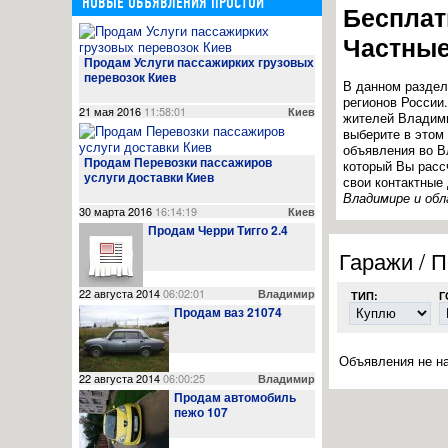
НОВЫЕ ОБЪЯВЛЕНИЯ ПРОСТОЙ
Бесплат
Частные
Продам Услуги пассажирких грузовых
перевозок Киев
В данном разде
регионов России
21 мая 2016
11:58:01
Киев
жителей Владими
выберите в этом
объявления во В
Продам Перевозки пассажиров
который Вы расс
услуги доставки Киев
свои контактные
Владимире и обл
30 марта 2016
16:14:19
Киев
Продам Черри Тигго 2.4
Гаражи / П
22 августа 2014
06:02:01
Владимир
ТИП:
Г
Продам ваз 21074
Объявления не н
22 августа 2014
06:00:25
Владимир
Продам автомобиль
пежо 107