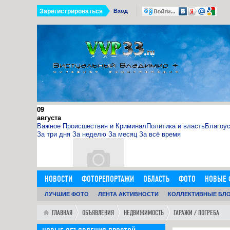
Зарегистрироваться
Вход
09
августа
Важное
Происшествия и Криминал
Политика и власть
Благоус
За три дня
За неделю
За месяц
За всё время
НОВОСТИ
ФОТОРЕПОРТАЖИ
ОБЛАСТЬ
ФОТО
НОВЫЕ 
11.09.15
ДОБАВИТЬ ОБЪЯВЛЕНИЕ
ЛУЧШИЕ ФОТО
ЛЕНТА АКТИВНОСТИ
ЛЮДИ
ФОРУМ
КОЛЛЕКТИВНЫЕ БЛ
ГОРОД
ГЛАВН
0
11:14:00
http://sosna.kiev.ua - искуственная ёлка - нечно
ГЛАВНАЯ
ОБЪЯВЛЕНИЯ
НЕДВИЖИМОСТЬ
ГАРАЖИ / ПОГРЕБА
Как я выбрал искусственную елку 1,8 м в инернет-