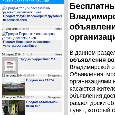
НОВЫЕ ОБЪЯВЛЕНИЯ ПРОСТОЙ
Бесплатны
Владимирс
Продам Услуги пассажирких грузовых
перевозок Киев
объявлени
21 мая 2016
11:58:01
Киев
организац
Продам Перевозки пассажиров
услуги доставки Киев
В данном разде
30 марта 2016
16:14:19
Киев
объявления во
Продам Черри Тигго 2.4
Владимирской о
Объявления мож
22 августа 2014
06:02:01
Владимир
организациями 
Продам ваз 21074
касаются жител
объявления дос
22 августа 2014
06:00:25
Владимир
раздел доски об
Продам автомобиль
пежо 107
пункт, который 