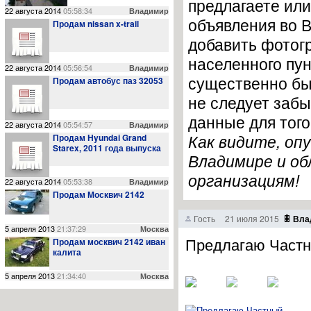
предлагаете ил
22 августа 2014
05:58:34
Владимир
объявления во В
Продам nissan x-trail
добавить фотогр
населенного пун
22 августа 2014
05:56:54
Владимир
существенно бы
Продам автобус паз 32053
не следует забы
03.11.14
0
данные для того
23:42:00
22 августа 2014
05:54:57
Владимир
Сведения о проведении месячных мероприятий, касающихся
Как видите, оп
Продам Hyundai Grand
Starex, 2011 года выпуска
Владимире и об
организациям!
22 августа 2014
05:53:38
Владимир
Продам Москвич 2142
02.11.14
0
Гость
21 июля 2015
Вла
23:41:00
5 апреля 2013
21:37:29
Москва
Выбрали нового председателя Октябрьского района
Предлагаю Частн
Продам москвич 2142 иван
калита
5 апреля 2013
21:34:40
Москва