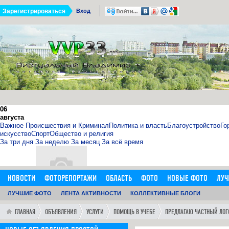
Зарегистрироваться
Вход
06
августа
Важное
Происшествия и Криминал
Политика и власть
Благоустройство
Го
искусство
Спорт
Общество и религия
За три дня
За неделю
За месяц
За всё время
НОВОСТИ
ФОТОРЕПОРТАЖИ
ОБЛАСТЬ
ФОТО
НОВЫЕ ФОТО
ЛУЧ
ОБЪЯВЛЕНИЯ
ЛУЧШИЕ ФОТО
ДОБАВИТЬ ОБЪЯВЛЕНИЕ
ЛЕНТА АКТИВНОСТИ
КОЛЛЕКТИВНЫЕ БЛОГИ
ЛЮДИ
ФОРУМ
ГОРОД
ГЛ
11.09.15
0
11:14:00
ГЛАВНАЯ
ОБЪЯВЛЕНИЯ
УСЛУГИ
ПОМОЩЬ В УЧЕБЕ
ПРЕДЛАГАЮ ЧАСТНЫЙ ЛОГ
http://sosna.kiev.ua - искуственная ёлка - нечно
Как я выбрал искусственную елку 1,8 м в инернет-магазине htt