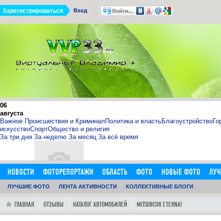
Зарегистрироваться
Вход
06
августа
Важное
Происшествия и Криминал
Политика и власть
Благоустройство
Го
искусство
Спорт
Общество и религия
За три дня
За неделю
За месяц
За всё время
НОВОСТИ
ФОТОРЕПОРТАЖИ
ОБЛАСТЬ
ФОТО
НОВЫЕ ФОТО
ЛУЧ
ОБЪЯВЛЕНИЯ
ЛУЧШИЕ ФОТО
ДОБАВИТЬ ОБЪЯВЛЕНИЕ
ЛЕНТА АКТИВНОСТИ
КОЛЛЕКТИВНЫЕ БЛОГИ
ЛЮДИ
ФОРУМ
ГОРОД
ГЛ
11.09.15
0
11:14:00
ГЛАВНАЯ
ОТЗЫВЫ
КАТАЛОГ АВТОМОБИЛЕЙ
MITSUBISHI ETERNA!
http://sosna.kiev.ua - искуственная ёлка - нечно
Как я выбрал искусственную елку 1,8 м в инернет-магазине htt