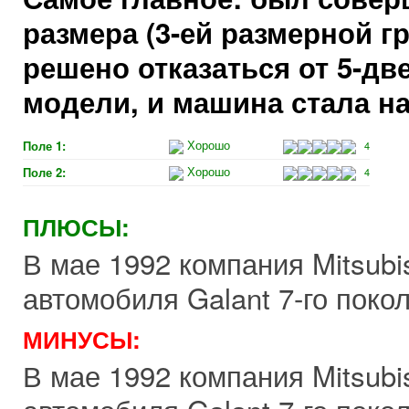
размера (3-ей размерной г
решено отказаться от 5-дв
модели, и машина стала н
Хорошо
Поле 1:
03.11.14
4
0
23:42:00
Хорошо
Поле 2:
4
Сведения о проведении месячных мероприятий, касающихся
ПЛЮСЫ:
В мае 1992 компания Mitsubi
02.11.14
автомобиля Galant 7-го поко
0
23:41:00
Выбрали нового председателя Октябрьского района
МИНУСЫ:
В мае 1992 компания Mitsubi