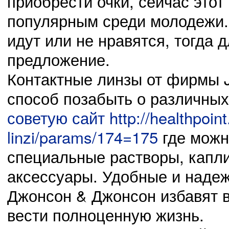
приобрести очки, сейчас этот
популярным среди молодежи. 
идут или не нравятся, тогда 
предложение.
Контактные линзы от фирмы 
03.11.14
0
23:42:00
способ позабыть о различных
Сведения о проведении месячных мероприятий, касающихся
советую сайт http://healthpoin
linzi/params/174=175
где можн
специальные растворы, капли
02.11.14
0
23:41:00
аксессуары. Удобные и наде
Выбрали нового председателя Октябрьского района
Джонсон & Джонсон избавят в
вести полноценную жизнь.