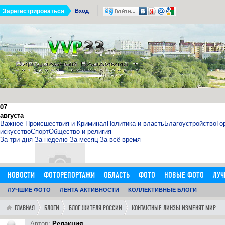
Зарегистрироваться
Вход
07
августа
Важное
Происшествия и Криминал
Политика и власть
Благоустройство
Го
искусство
Спорт
Общество и религия
За три дня
За неделю
За месяц
За всё время
НОВОСТИ
ФОТОРЕПОРТАЖИ
ОБЛАСТЬ
ФОТО
НОВЫЕ ФОТО
ЛУЧ
ОБЪЯВЛЕНИЯ
ЛУЧШИЕ ФОТО
ДОБАВИТЬ ОБЪЯВЛЕНИЕ
ЛЕНТА АКТИВНОСТИ
КОЛЛЕКТИВНЫЕ БЛОГИ
ЛЮДИ
ФОРУМ
ГОРОД
ГЛ
11.09.15
0
11:14:00
ГЛАВНАЯ
БЛОГИ
БЛОГ ЖИТЕЛЯ РОССИИ
КОНТАКТНЫЕ ЛИНЗЫ ИЗМЕНЯТ МИР
http://sosna.kiev.ua - искуственная ёлка - нечно
Как я выбрал искусственную елку 1,8 м в инернет-магазине htt
Автор:
Редакция