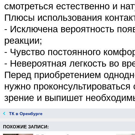
смотреться естественно и на
Плюсы использования контак
02.11.14
0
23:41:00
- Исключена вероятность поя
Защита своей Родины должна стать долгом
реакции;
- Чувство постоянного комфо
- Невероятная легкость во вр
02.11.14
0
23:40:00
Перед приобретением однодне
Новое поколение обязано жизнью участникам ВОВ
нужно проконсультироваться 
зрение и выпишет необходимы
ТК в Оренбурге
ПОХОЖИЕ ЗАПИСИ: