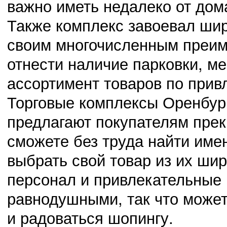
важно иметь недалеко от дом
Также комплекс завоевал ши
своим многочисленным преим
отнести наличие парковки, м
ассортимент товаров по прив
03.11.14
0
23:42:00
Торговые комплексы Оренбу
Сведения о проведении месячных мероприятий, касающихся
предлагают покупателям пре
сможете без труда найти имен
выбрать свой товар из их ши
02.11.14
0
23:41:00
персонал и привлекательные 
Выбрали нового председателя Октябрьского района
равнодушными, так что может
и радоваться шопингу.