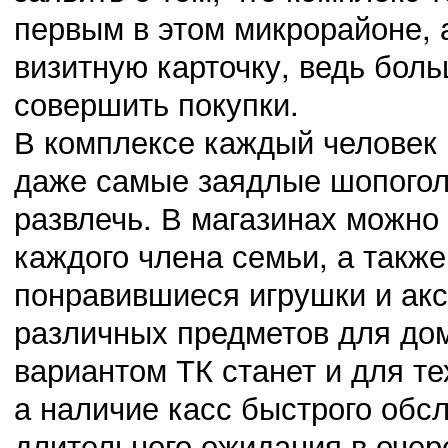
первым в этом микрорайоне, 
визитную карточку, ведь бол
02.11.14
0
23:41:00
совершить покупки.
Защита своей Родины должна стать долгом
В комплексе каждый человек м
даже самые заядлые шопоголи
развлечь. В магазинах можно
02.11.14
0
23:40:00
Новое поколение обязано жизнью участникам ВОВ
каждого члена семьи, а также
понравившиеся игрушки и акс
различных предметов для дом
вариантом ТК станет и для те
а наличие касс быстрого обсл
длительного ожидания в очер