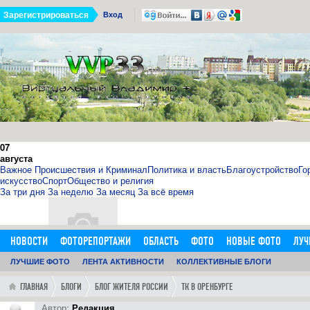
Зарегистрироваться
Вход
07
августа
Важное
Происшествия и Криминал
Политика и власть
Благоустройство
Го
искусство
Спорт
Общество и религия
За три дня
За неделю
За месяц
За всё время
НОВОСТИ
ФОТОРЕПОРТАЖИ
ОБЛАСТЬ
ФОТО
НОВЫЕ ФОТО
ЛУЧ
ОБЪЯВЛЕНИЯ
ЛУЧШИЕ ФОТО
ДОБАВИТЬ ОБЪЯВЛЕНИЕ
ЛЕНТА АКТИВНОСТИ
КОЛЛЕКТИВНЫЕ БЛОГИ
ЛЮДИ
ФОРУМ
ГОРОД
ГЛ
11.09.15
0
11:14:00
ГЛАВНАЯ
БЛОГИ
БЛОГ ЖИТЕЛЯ РОССИИ
ТК В ОРЕНБУРГЕ
http://sosna.kiev.ua - искуственная ёлка - нечно
Как я выбрал искусственную елку 1,8 м в инернет-магазине htt
Автор:
Редакция