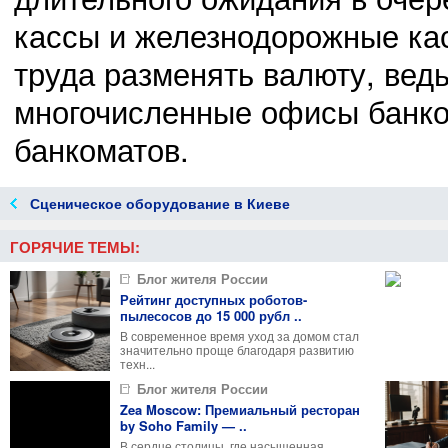
кассы и железнодорожные кас
труда разменять валюту, вед
многочисленные офисы банков
банкоматов.
Сценическое оборудование в Киеве
ГОРЯЧИЕ ТЕМЫ:
Блог жителя России
Рейтинг доступных роботов-
пылесосов до 15 000 рубл ..
В современное время уход за домом стал
значительно проще благодаря развитию
техн...
Блог жителя России
Zea Moscow: Премиальный ресторан
by Soho Family — ..
В сердце столицы, где насыщенная