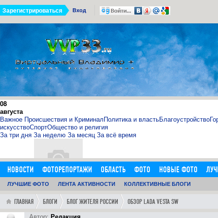
Зарегистрироваться
Вход
08
августа
Важное
Происшествия и Криминал
Политика и власть
Благоустройство
Го
искусство
Спорт
Общество и религия
За три дня
За неделю
За месяц
За всё время
НОВОСТИ
ФОТОРЕПОРТАЖИ
ОБЛАСТЬ
ФОТО
НОВЫЕ ФОТО
ЛУЧ
ОБЪЯВЛЕНИЯ
ЛУЧШИЕ ФОТО
ДОБАВИТЬ ОБЪЯВЛЕНИЕ
ЛЕНТА АКТИВНОСТИ
КОЛЛЕКТИВНЫЕ БЛОГИ
ЛЮДИ
ФОРУМ
ГОРОД
ГЛ
11.09.15
0
11:14:00
ГЛАВНАЯ
БЛОГИ
БЛОГ ЖИТЕЛЯ РОССИИ
ОБЗОР LADA VESTA SW
http://sosna.kiev.ua - искуственная ёлка - нечно
Как я выбрал искусственную елку 1,8 м в инернет-магазине htt
Автор:
Редакция