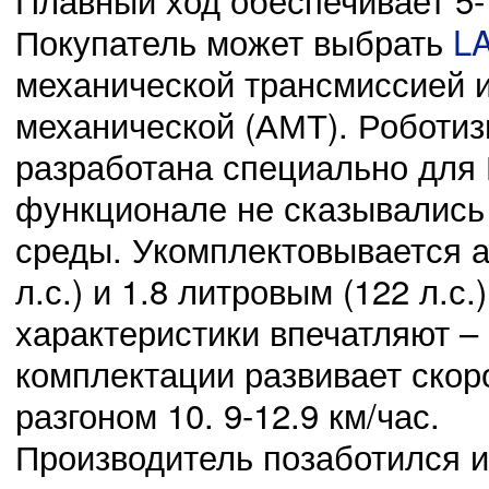
Покупатель может выбрать
L
02.11.14
механической трансмиссией 
0
23:41:00
Защита своей Родины должна стать долгом
механической (АМТ). Роботиз
разработана специально для 
функционале не сказывались
02.11.14
0
среды. Укомплектовывается а
23:40:00
Новое поколение обязано жизнью участникам ВОВ
л.с.) и 1.8 литровым (122 л.с
характеристики впечатляют – 
комплектации развивает скоро
разгоном 10. 9-12.9 км/час.
Производитель позаботился и