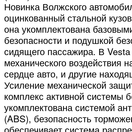
Новинка Волжского автомобил
оцинкованный стальной кузов
она укомплектована базовым
безопасности и подушкой без
сидящего пассажира. В Vesta
03.11.14
0
23:42:00
Сведения о проведении месячных мероприятий, касающихся
механического воздействия 
сердце авто, и другие наход
Усиление механической защи
02.11.14
комплекс активной системы 
0
23:41:00
Выбрали нового председателя Октябрьского района
укомплектована системой ан
(ABS), безопасность торможе
обеспечивает система распре