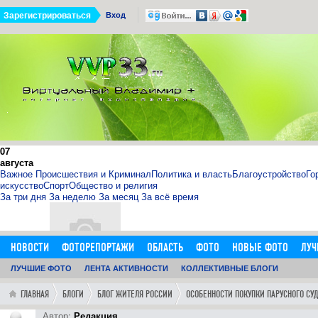
Зарегистрироваться
Вход
07
августа
Важное
Происшествия и Криминал
Политика и власть
Благоустройство
Го
искусство
Спорт
Общество и религия
За три дня
За неделю
За месяц
За всё время
НОВОСТИ
ФОТОРЕПОРТАЖИ
ОБЛАСТЬ
ФОТО
НОВЫЕ ФОТО
ЛУЧ
ОБЪЯВЛЕНИЯ
ЛУЧШИЕ ФОТО
ДОБАВИТЬ ОБЪЯВЛЕНИЕ
ЛЕНТА АКТИВНОСТИ
КОЛЛЕКТИВНЫЕ БЛОГИ
ЛЮДИ
ФОРУМ
ГОРОД
ГЛ
11.09.15
0
11:14:00
ГЛАВНАЯ
БЛОГИ
БЛОГ ЖИТЕЛЯ РОССИИ
ОСОБЕННОСТИ ПОКУПКИ ПАРУСНОГО СУ
http://sosna.kiev.ua - искуственная ёлка - нечно
Как я выбрал искусственную елку 1,8 м в инернет-магазине htt
Автор:
Редакция