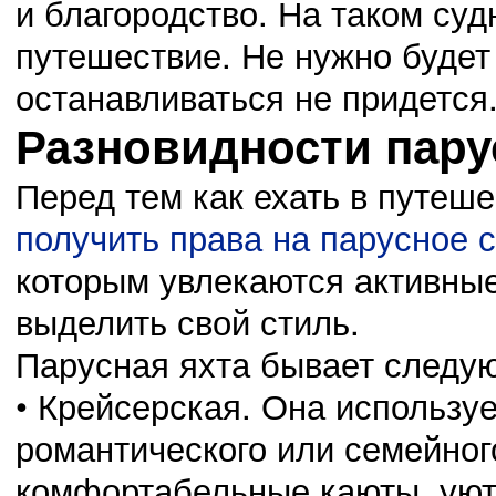
и благородство. На таком суд
путешествие. Не нужно будет
останавливаться не придется
Разновидности пару
03.11.14
Перед тем как ехать в путеше
0
23:42:00
Сведения о проведении месячных мероприятий, касающихся
получить права на парусное 
которым увлекаются активны
выделить свой стиль.
02.11.14
0
Парусная яхта бывает следу
23:41:00
Выбрали нового председателя Октябрьского района
• Крейсерская. Она использу
романтического или семейног
комфортабельные каюты, уютн