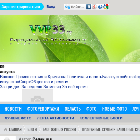
Зарегистрироваться
Вход
09
августа
Важное
Происшествия и Криминал
Политика и власть
Благоустройство
Го
искусство
Спорт
Общество и религия
За три дня
За неделю
За месяц
За всё время
НОВОСТИ
ФОТОРЕПОРТАЖИ
ОБЛАСТЬ
ФОТО
НОВЫЕ ФОТО
ЛУЧ
ОБЪЯВЛЕНИЯ
ЛУЧШИЕ ФОТО
ДОБАВИТЬ ОБЪЯВЛЕНИЕ
ЛЕНТА АКТИВНОСТИ
КОЛЛЕКТИВНЫЕ БЛОГИ
ЛЮДИ
ФОРУМ
ГОРОД
ГЛ
11.09.15
0
11:14:00
ГЛАВНАЯ
БЛОГИ
БЛОГ ЖИТЕЛЯ РОССИИ
ПРОЗРАЧНЫЕ СТУЛЬЯ И БАНКЕТНЫЕ СТ
http://sosna.kiev.ua - искуственная ёлка - нечно
Как я выбрал искусственную елку 1,8 м в инернет-магазине htt
Автор:
Редакция