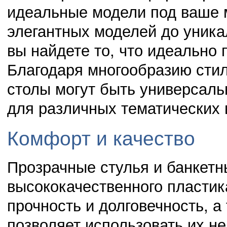
идеальные модели под ваше 
элегантных моделей до уника
02.11.14
0
23:41:00
вы найдете то, что идеально 
Защита своей Родины должна стать долгом
Благодаря многообразию стил
столы могут быть универсал
для различных тематических 
02.11.14
0
23:40:00
Новое поколение обязано жизнью участникам ВОВ
Комфорт и качество
Прозрачные стулья и банкетн
высококачественного пластик
прочность и долговечность, а
позволяет использовать их не