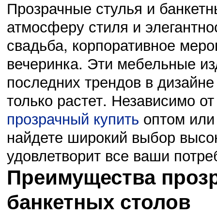
Прозрачные стулья и банкет
атмосферу стиля и элегантно
свадьба, корпоративное меро
вечеринка. Эти мебельные из
последних трендов в дизайне
03.11.14
0
23:42:00
только растет. Независимо от
Сведения о проведении месячных мероприятий, касающихся
прозрачный купить
оптом или 
найдете широкий выбор высок
удовлетворит все ваши потре
02.11.14
0
23:41:00
Выбрали нового председателя Октябрьского района
Преимущества прозр
банкетных столов