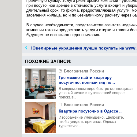
приличную сумму. Услуги риелторских компаний - удовольс
при посуточной аренде в стоимость услуги входит и убор
длительный срок, то фирма, предоставляющая услуги, мож
заселения жильца, но и по безналичному расчету через ба
В случае необходимости, представители агентств недвижи
компании готовы предоставить услуги стирки и глажки бел
будущем не возникало недопонимания.
03.11.14
0
Ювелирные украшения лучше покупать на www.lo
23:42:00
Сведения о проведении месячных мероприятий, 
ПОХОЖИЕ ЗАПИСИ:
Блог жителя России
Где можно найти квартиру
посуточно: полный гид по ..
В современном мире быстро меняющихся
02.11.14
0
условий жизни и путешествий вопрос
23:41:00
поиска в...
Выбрали нового председателя Октябрьского рай
Блог жителя России
Квартира посуточно в Одессе ..
Изображение уменьшено. Щелкните,
чтобы увидеть оригинал. Одесса –
туристичес...