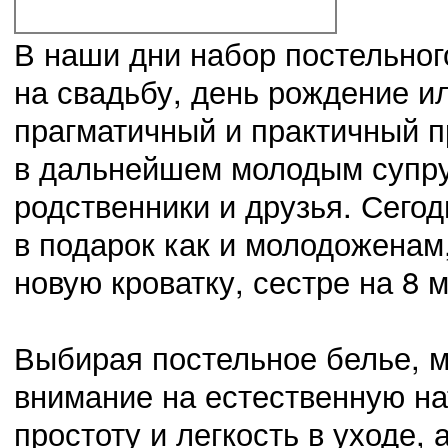
В наши дни набор постельног
на свадьбу, день рождение и
прагматичный и практичный п
в дальнейшем молодым супруг
03.11.14
0
23:42:00
родственники и друзья. Сего
Сведения о проведении месячных мероприятий, касающихся
в подарок как и молодоженам,
новую кроватку, сестре на 8 м
02.11.14
0
23:41:00
Выбрали нового председателя Октябрьского района
Выбирая постельное белье, 
внимание на естественную на
простоту и легкость в уходе, 