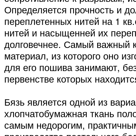
Определяется прочность и до
переплетенных нитей на 1 кв
02.11.14
0
23:41:00
Защита своей Родины должна стать долгом
нитей и насыщенней их переп
долговечнее. Самый важный к
материал, из которого оно из
для его пошива занимают, без
02.11.14
0
23:40:00
Новое поколение обязано жизнью участникам ВОВ
первенстве которых находитс
Бязь является одной из вариа
хлопчатобумажная ткань поло
самым недорогим, практичны