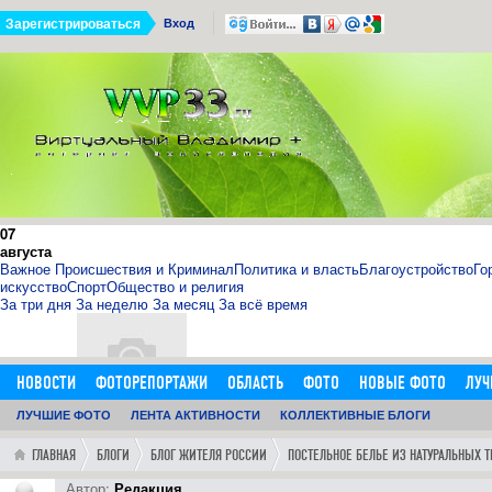
Зарегистрироваться
Вход
07
августа
Важное
Происшествия и Криминал
Политика и власть
Благоустройство
Го
искусство
Спорт
Общество и религия
За три дня
За неделю
За месяц
За всё время
НОВОСТИ
ФОТОРЕПОРТАЖИ
ОБЛАСТЬ
ФОТО
НОВЫЕ ФОТО
ЛУЧ
ОБЪЯВЛЕНИЯ
ЛУЧШИЕ ФОТО
ДОБАВИТЬ ОБЪЯВЛЕНИЕ
ЛЕНТА АКТИВНОСТИ
КОЛЛЕКТИВНЫЕ БЛОГИ
ЛЮДИ
ФОРУМ
ГОРОД
ГЛ
11.09.15
0
11:14:00
ГЛАВНАЯ
БЛОГИ
БЛОГ ЖИТЕЛЯ РОССИИ
ПОСТЕЛЬНОЕ БЕЛЬЕ ИЗ НАТУРАЛЬНЫХ Т
http://sosna.kiev.ua - искуственная ёлка - нечно
Как я выбрал искусственную елку 1,8 м в инернет-магазине htt
Автор:
Редакция